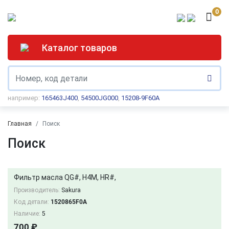
0
Каталог товаров
например:
165463J400
,
54500JG000
,
15208-9F60A
Главная
Поиск
Поиск
Фильтр масла QG#, H4M, HR#,
Производитель:
Sakura
Код детали:
1520865F0A
Наличие:
5
700 ₽