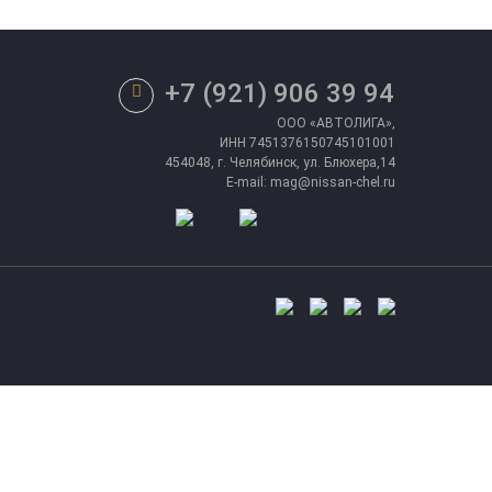
+7 (921) 906 39 94
ООО «АВТОЛИГА»,
ИНН 7451376150745101001
454048, г. Челябинск, ул. Блюхера,14
E-mail: mag@nissan-chel.ru