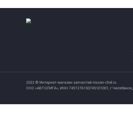
2022 © Интернет-магазин запчастей nissan-chel.ru
ООО «АВТОЛИГА», ИНН 7451376150745101001, г.Челябинск, у