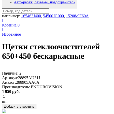
Автокрепёж, разъемы, предохранители
например:
165463J400
,
54500JG000
,
15208-9F60A
Корзина
0
Избранное
Щетки стеклоочистителей
650+450 бескаркасные
Наличие:
2
Артикул:
28895AU31J
Аналог:
288905AA0A
Производитель:
ENDUROVISION
1 950 руб.
шт.
Добавить в корзину