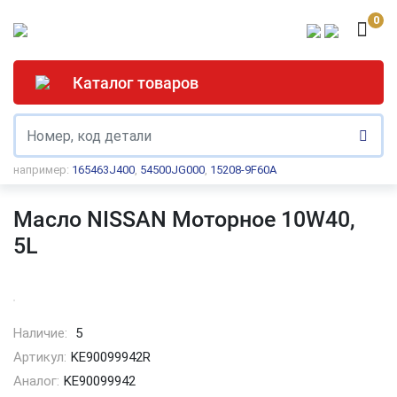
0
Каталог товаров
например:
165463J400
,
54500JG000
,
15208-9F60A
Масло NISSAN Моторное 10W40,
5L
Наличие:
5
Артикул:
KE90099942R
Аналог:
KE90099942