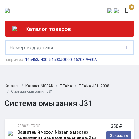
0
Каталог товаров
например:
165463J400
,
54500JG000
,
15208-9F60A
Каталог
Каталог NISSAN
TEANA
TEANA J31 -2008
Система омывания J31
Система омывания J31
28882ЧЕХОЛ
350 ₽
Защитный чехол Nissan в местах
Заказать
крепления поводков дворников, 2 шт.