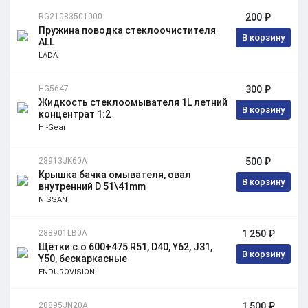
RG21083501000
200 ₽
Пружина поводка стеклоочистителя
В корзину
ALL
LADA
HG5647
300 ₽
Жидкость стеклоомывателя 1L летний
В корзину
концентрат 1:2
Hi-Gear
28913JK60A
500 ₽
Крышка бачка омывателя, овал
В корзину
внутренний D 51\41mm
NISSAN
288901LB0A
1 250 ₽
Щётки с.о 600+475 R51, D40, Y62, J31,
В корзину
Y50, бескаркасные
ENDUROVISION
28895JN20A
1 500 ₽