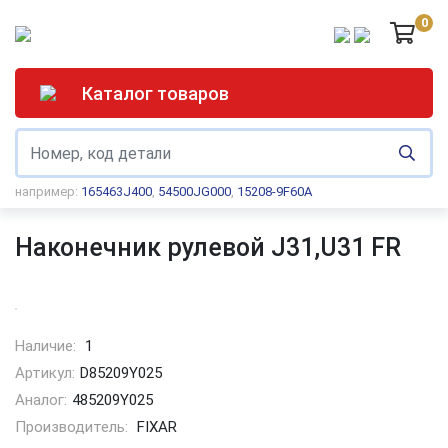
0
Каталог товаров
например:
165463J400
,
54500JG000
,
15208-9F60A
Наконечник рулевой J31,U31 FR
Наличие:
1
Артикул:
D85209Y025
Аналог:
485209Y025
Производитель:
FIXAR