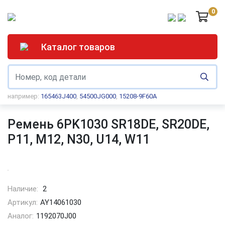
0
Каталог товаров
например:
165463J400
,
54500JG000
,
15208-9F60A
Ремень 6PK1030 SR18DE, SR20DE,
P11, M12, N30, U14, W11
Наличие:
2
Артикул:
AY14061030
Аналог:
1192070J00