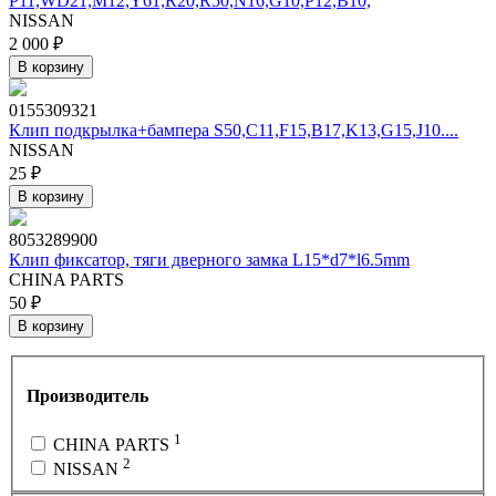
P11,WD21,M12,Y61,R20,R50,N16,G10,P12,B10,
NISSAN
2 000 ₽
В корзину
0155309321
Клип подкрылка+бампера S50,C11,F15,B17,K13,G15,J10....
NISSAN
25 ₽
В корзину
8053289900
Клип фиксатор, тяги дверного замка L15*d7*l6.5mm
CHINA PARTS
50 ₽
В корзину
Производитель
1
CHINA PARTS
2
NISSAN