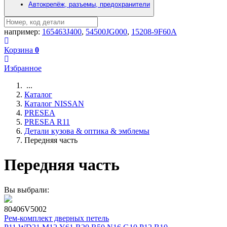
Автокрепёж, разъемы, предохранители
например:
165463J400
,
54500JG000
,
15208-9F60A
Корзина
0
Избранное
...
Каталог
Каталог NISSAN
PRESEA
PRESEA R11
Детали кузова & оптика & эмблемы
Передняя часть
Передняя часть
Вы выбрали:
80406V5002
Рем-комплект дверных петель