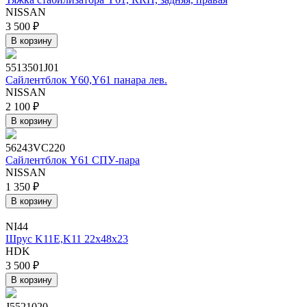
NISSAN
3 500 ₽
В корзину
5513501J01
Сайлентблок Y60,Y61 панара лев.
NISSAN
2 100 ₽
В корзину
56243VC220
Сайлентблок Y61 СПУ-пара
NISSAN
1 350 ₽
В корзину
NI44
Шрус K11E,K11 22х48х23
HDK
3 500 ₽
В корзину
J5521020