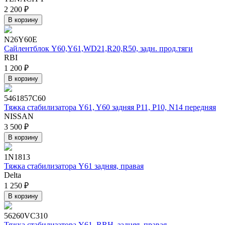
2 200 ₽
В корзину
N26Y60E
Сайлентблок Y60,Y61,WD21,R20,R50, задн. прод.тяги
RBI
1 200 ₽
В корзину
5461857C60
Тяжка стабилизатора Y61, Y60 задняя P11, P10, N14 передняя
NISSAN
3 500 ₽
В корзину
1N1813
Тяжка стабилизатора Y61 задняя, правая
Delta
1 250 ₽
В корзину
56260VC310
Тяжка стабилизатора Y61, RRH, задняя, правая