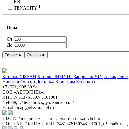
2
RBI
1
TENACITY
Цена
От
До
Сбросить
Отправить
Каталог NISSAN
Каталог INFINITI
Запрос по VIN
Автокрепёж,
Новости
Оплата
Доставка
Клиентам
Контакты
+7 (921) 906 39 94
ООО «АВТОЛИГА»,
ИНН 7451376150745101001
454048, г. Челябинск, ул. Блюхера,14
E-mail: mag@nissan-chel.ru
2022 © Интернет-магазин запчастей nissan-chel.ru
ООО «АВТОЛИГА», ИНН 7451376150745101001, г.Челябинск, ул.