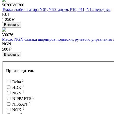
56260VC300
Тяжка стабилизатора Y61, Y60 задняя, P10, P11, N14 передняя
RBI
1 250 ₽
В корзину
V0076
Масло NGN Смазка шарниров подвески, рулевого управления 
NGN
500 ₽
В корзину
Производитель
1
Delta
1
HDK
1
NGN
1
NIPPARTS
7
NISSAN
1
NOK