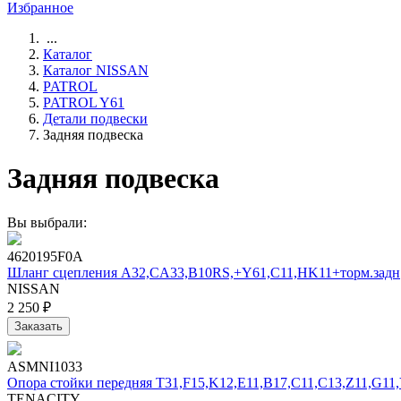
Избранное
...
Каталог
Каталог NISSAN
PATROL
PATROL Y61
Детали подвески
Задняя подвеска
Задняя подвеска
Вы выбрали:
4620195F0A
Шланг сцепления A32,CA33,B10RS,+Y61,C11,HK11+торм.задн
NISSAN
2 250 ₽
Заказать
ASMNI1033
Опора стойки передняя T31,F15,K12,E11,B17,C11,C13,Z11,G11
TENACITY