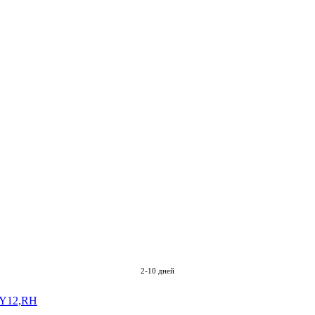
2-10 дней
,Y12,RH