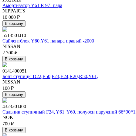
Амортизатор Y61 R 97- пара
NIPPARTS
10 000 ₽
В корзину
5513501J10
Сайлентблок Y60,Y61 панара правый -2000
NISSAN
2 300 ₽
В корзину
0141400051
Болт ступицы D22,E50,F23,E24,R20,R50,Y61,
NISSAN
100 ₽
В корзину
4323201J00
Сальник ступичный F24, Y61, Y60, полуоси наружний 66*90*1
NOK
700 ₽
В корзину