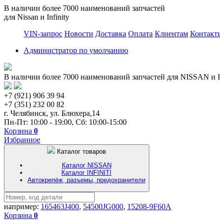
В наличии более 7000 наименований запчастей
для Nissan и Infinity
VIN-запрос
Новости
Доставка
Оплата
Клиентам
Контакт
Администратор по умолчанию
В наличии более 7000 наименований запчастей для NISSAN и I
+7 (921) 906 39 94
+7 (351) 232 00 82
г. Челябинск, ул. Блюхера,14
Пн-Пт: 10:00 - 19:00, Сб: 10:00-15:00
Корзина
0
Избранное
Каталог товаров
Каталог NISSAN
Каталог INFINITI
Автокрепёж, разъемы, предохранители
например:
165463J400
,
54500JG000
,
15208-9F60A
Корзина
0