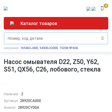
0
Каталог товаров
например:
165463J400
,
54500JG000
,
15208-9F60A
Насос омывателя D22, Z50, Y62,
S51, QX56, C26, лобового, стекла
Наличие:
2
Артикул:
28920CA000
Аналог:
28920CY00A