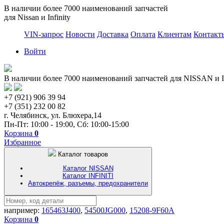
В наличии более 7000 наименований запчастей
для Nissan и Infinity
VIN-запрос
Новости
Доставка
Оплата
Клиентам
Контакт
Войти
В наличии более 7000 наименований запчастей для NISSAN и I
+7 (921) 906 39 94
+7 (351) 232 00 82
г. Челябинск, ул. Блюхера,14
Пн-Пт: 10:00 - 19:00, Сб: 10:00-15:00
Корзина
0
Избранное
Каталог товаров
Каталог NISSAN
Каталог INFINITI
Автокрепёж, разъемы, предохранители
например:
165463J400
,
54500JG000
,
15208-9F60A
Корзина
0