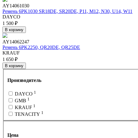
AY14061030
Ремень 6PK1030 SR18DE, SR20DE, P11, M12, N30, U14, W11
DAYCO
1 500 ₽
В корзину
AY14062247
Ремень 6PK2250, QR20DE, QR25DE
KRAUF
1 650 ₽
В корзину
Производитель
1
DAYCO
1
GMB
1
KRAUF
1
TENACITY
Цена