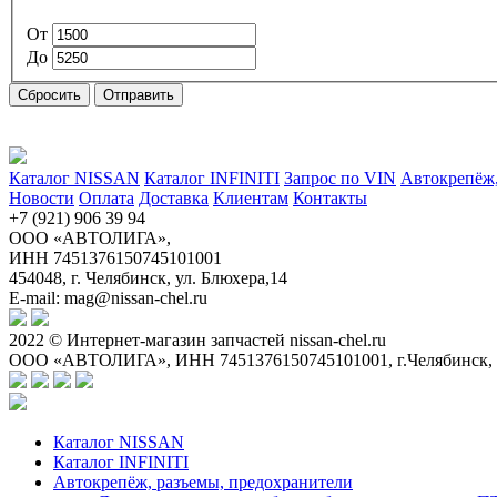
От
До
Сбросить
Отправить
Каталог NISSAN
Каталог INFINITI
Запрос по VIN
Автокрепёж,
Новости
Оплата
Доставка
Клиентам
Контакты
+7 (921) 906 39 94
ООО «АВТОЛИГА»,
ИНН 7451376150745101001
454048, г. Челябинск, ул. Блюхера,14
E-mail: mag@nissan-chel.ru
2022 © Интернет-магазин запчастей nissan-chel.ru
ООО «АВТОЛИГА», ИНН 7451376150745101001, г.Челябинск, ул.
Каталог NISSAN
Каталог INFINITI
Автокрепёж, разъемы, предохранители