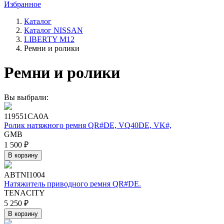
Избранное
Каталог
Каталог NISSAN
LIBERTY M12
Ремни и ролики
Ремни и ролики
Вы выбрали:
119551CA0A
Ролик натяжного ремня QR#DE, VQ40DE, VK#,
GMB
1 500 ₽
В корзину
ABTNI1004
Натяжитель приводного ремня QR#DE.
TENACITY
5 250 ₽
В корзину