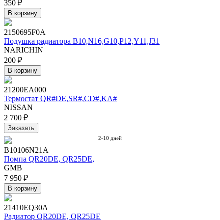
350 ₽
В корзину
2150695F0A
Подушка радиатора B10,N16,G10,P12,Y11,J31
NARICHIN
200 ₽
В корзину
21200EA000
Термостат QR#DE,SR#,CD#,KA#
NISSAN
2 700 ₽
Заказать
2-10 дней
B10106N21A
Помпа QR20DE, QR25DE,
GMB
7 950 ₽
В корзину
21410EQ30A
Радиатор QR20DE, QR25DE