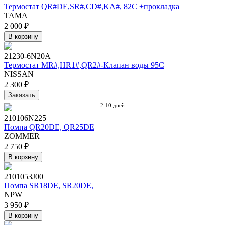
Термостат QR#DE,SR#,CD#,KA#, 82C +прокладка
TAMA
2 000 ₽
В корзину
21230-6N20A
Термостат MR#,HR1#,QR2#-Клапан воды 95C
NISSAN
2 300 ₽
Заказать
2-10 дней
210106N225
Помпа QR20DE, QR25DE
ZOMMER
2 750 ₽
В корзину
2101053J00
Помпа SR18DE, SR20DE,
NPW
3 950 ₽
В корзину