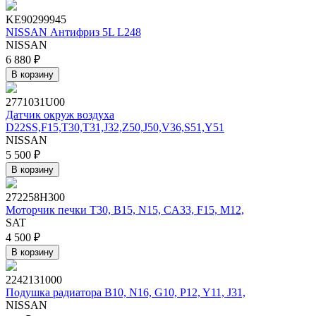
KE90299945
NISSAN Антифриз 5L L248
NISSAN
6 880 ₽
В корзину
2771031U00
Датчик окруж воздуха
D22SS,F15,T30,T31,J32,Z50,J50,V36,S51,Y51
NISSAN
5 500 ₽
В корзину
272258H300
Моторчик печки T30, B15, N15, CA33, F15, M12,
SAT
4 500 ₽
В корзину
2242131000
Подушка радиатора B10, N16, G10, P12, Y11, J31,
NISSAN