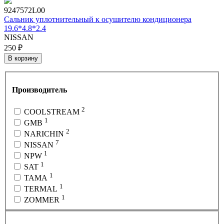
9247572L00
Сальник уплотнительный к осушителю кондиционера
19.6*4.8*2.4
NISSAN
250 ₽
В корзину
Производитель
2
COOLSTREAM
1
GMB
2
NARICHIN
7
NISSAN
1
NPW
1
SAT
1
TAMA
1
TERMAL
1
ZOMMER