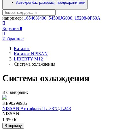
Автокрепёж, разъемы, предохранители
например:
165463J400
,
54500JG000
,
15208-9F60A
Корзина
0
Избранное
Каталог
Каталог NISSAN
LIBERTY M12
Система охлаждения
Система охлаждения
Вы выбрали:
KE90299935
NISSAN Антифриз 1L -38°C, L248
NISSAN
1 950 ₽
В корзину