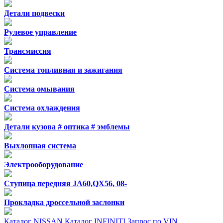
Детали подвески
Рулевое управление
Трансмиссия
Система топливная и зажигания
Система омывания
Система охлаждения
Детали кузова # оптика # эмблемы
Выхлопная система
Электрооборудование
Ступица передняя JA60,QX56, 08-
Прокладка дроссельной заслонки
Каталог NISSAN
Каталог INFINITI
Запрос по VIN