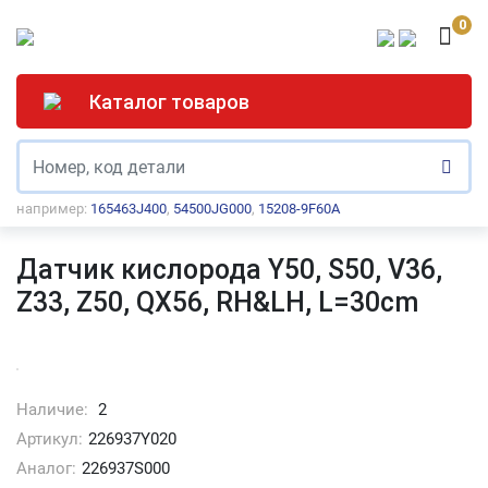
0
Каталог товаров
например:
165463J400
,
54500JG000
,
15208-9F60A
Датчик кислорода Y50, S50, V36,
Z33, Z50, QX56, RH&LH, L=30cm
Наличие:
2
Артикул:
226937Y020
Аналог:
226937S000