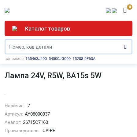
0
Каталог товаров
например:
165463J400
,
54500JG000
,
15208-9F60A
Лампа 24V, R5W, BA15s 5W
Наличие:
7
Артикул:
AY08000037
Аналог:
26715C7160
Производитель:
CA-RE