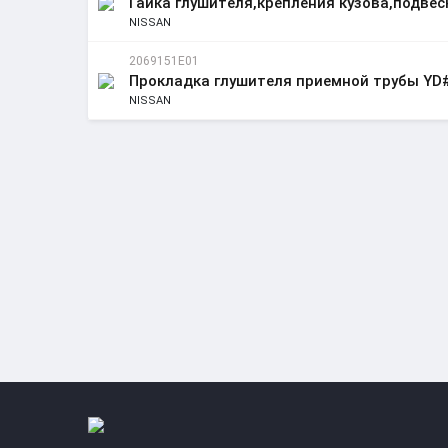
Гайка глушителя,крепления кузова,подвес
NISSAN
2069151E01
Прокладка глушителя приемной трубы YD#
NISSAN