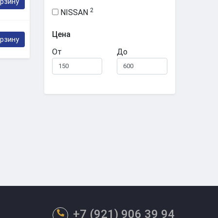
орзину
2
NISSAN
Цена
орзину
От
До
+7 (921) 906 39 94