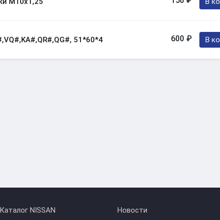
150 ₽
В к
ки M10x1,25
600 ₽
В к
,VQ#,KA#,QR#,QG#, 51*60*4
Каталог NISSAN
Новости