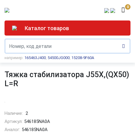
0
Каталог товаров
например:
165463J400
,
54500JG000
,
15208-9F60A
Тяжка стабилизатора J55X,(QX50)
L=R
Наличие:
2
Артикул:
546185NA0A
Аналог:
546185NA0A